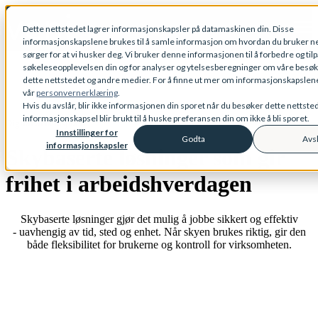
Open main navigation
Dette nettstedet lagrer informasjonskapsler på datamaskinen din. Disse
informasjonskapslene brukes til å samle informasjon om hvordan du bruker ne
sørger for at vi husker deg. Vi bruker denne informasjonen til å forbedre og til
søkeleseopplevelsen din og for analyser og ytelsesberegninger om våre besø
dette nettstedet og andre medier. For å finne ut mer om informasjonskapslene 
vår
personvernerklæring
.
Hvis du avslår, blir ikke informasjonen din sporet når du besøker dette nettste
informasjonskapsel blir brukt til å huske preferansen din om ikke å bli sporet.
Digital arbeidsplass
Innstillinger for
Godta
Avs
informasjonskapsler
Skybaserte løsninger som gir
frihet i arbeidshverdagen
Skybaserte løsninger gjør det mulig å jobbe sikkert og effektiv
- uavhengig av tid, sted og enhet. Når skyen brukes riktig, gir den
både fleksibilitet for brukerne og kontroll for virksomheten.