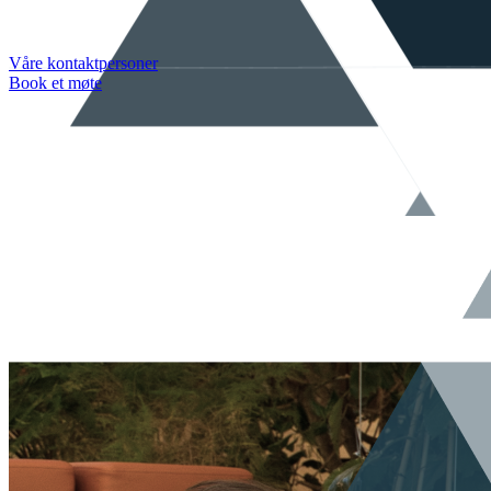
Våre kontaktpersoner
Book et møte