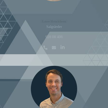
Lasse Henrichsen
Salgsleder
928 08 406