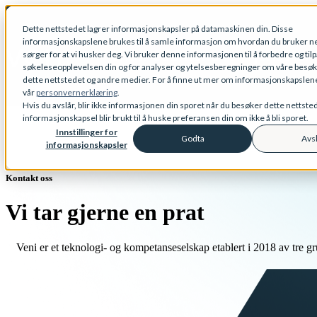
Dette nettstedet lagrer informasjonskapsler på datamaskinen din. Disse
informasjonskapslene brukes til å samle informasjon om hvordan du bruker ne
Show submenu for Tjenester
sørger for at vi husker deg. Vi bruker denne informasjonen til å forbedre og til
søkeleseopplevelsen din og for analyser og ytelsesberegninger om våre besø
dette nettstedet og andre medier. For å finne ut mer om informasjonskapslene 
vår
personvernerklæring
.
Hvis du avslår, blir ikke informasjonen din sporet når du besøker dette nettste
informasjonskapsel blir brukt til å huske preferansen din om ikke å bli sporet.
Innstillinger for
Godta
Avs
informasjonskapsler
Kontakt oss
Vi tar gjerne en prat
Veni er et teknologi- og kompetanseselskap etablert i 2018 av tre