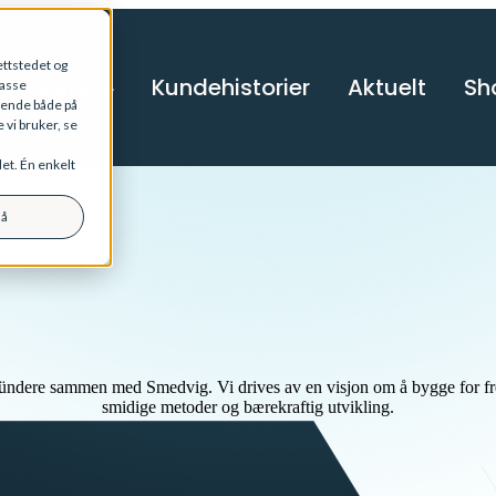
ttstedet og
Tjenester
Kundehistorier
Aktuelt
Sh
passe
kende både på
vi bruker, se
det. Én enkelt
lå
 gründere sammen med Smedvig. Vi drives av en visjon om å bygge for fr
smidige metoder og bærekraftig utvikling.