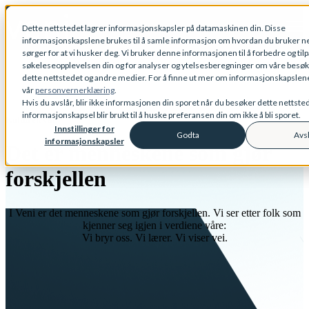
Open main navigation
Dette nettstedet lagrer informasjonskapsler på datamaskinen din. Disse
informasjonskapslene brukes til å samle informasjon om hvordan du bruker ne
sørger for at vi husker deg. Vi bruker denne informasjonen til å forbedre og til
søkeleseopplevelsen din og for analyser og ytelsesberegninger om våre besø
dette nettstedet og andre medier. For å finne ut mer om informasjonskapslene 
vår
personvernerklæring
.
Hvis du avslår, blir ikke informasjonen din sporet når du besøker dette nettste
informasjonskapsel blir brukt til å huske preferansen din om ikke å bli sporet.
Kulturen vår
Innstillinger for
Godta
Avs
informasjonskapsler
Det er menneskene som gjør
forskjellen
I Veni er det menneskene som gjør forskjellen. Vi ser etter folk som
kjenner seg igjen i verdiene våre:
Vi bryr oss. Vi lærer. Vi viser vei.