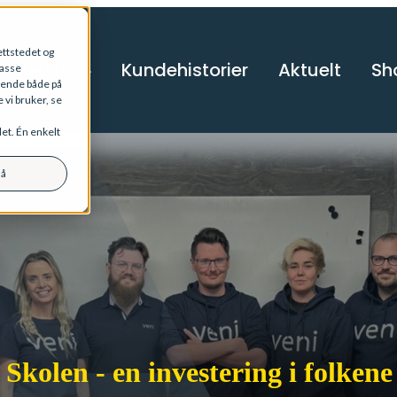
ttstedet og
Tjenester
Kundehistorier
Aktuelt
Sh
passe
kende både på
vi bruker, se
det. Én enkelt
lå
 Skolen - en investering i folkene