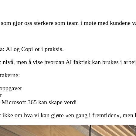
oe som gjør oss sterkere som team i møte med kundene v
ma:
AI og Copilot i praksis.
 nivå, men å vise hvordan AI faktisk kan brukes i arbe
takerne:
soppgaver
r
i Microsoft 365 kan skape verdi
 ikke om hva vi kan gjøre «en gang i fremtiden», men hv