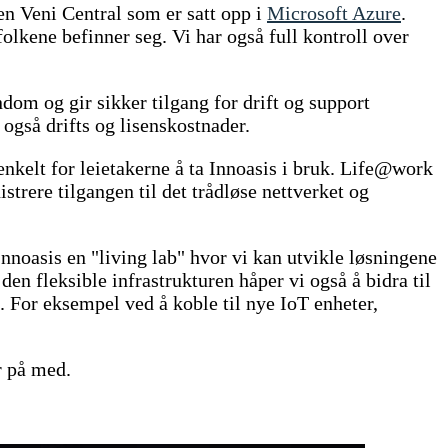
n Veni Central som er satt opp i
Microsoft Azure
.
folkene befinner seg. Vi har også full kontroll over
dom og gir sikker tilgang for drift og support
 også drifts og lisenskostnader.
enkelt for leietakerne å ta Innoasis i bruk. Life@work
strere tilgangen til det trådløse nettverket og
 Innoasis en "living lab" hvor vi kan utvikle løsningene
en fleksible infrastrukturen håper vi også å bidra til
. For eksempel ved å koble til nye IoT enheter,
r på med.