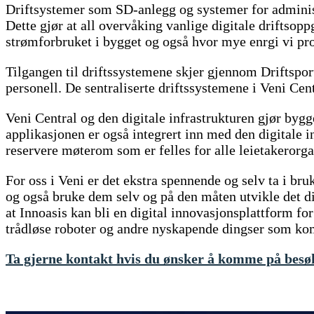
Driftsystemer som SD-anlegg og systemer for administr
Dette gjør at all overvåking vanlige digitale driftsopp
strømforbruket i bygget og også hvor mye enrgi vi pr
Tilgangen til driftssystemene skjer gjennom Driftsport
personell. De sentraliserte driftssystemene i Veni Cent
Veni Central og den digitale infrastrukturen gjør bygg
applikasjonen er også integrert inn med den digitale i
reservere møterom som er felles for alle leietakerorga
For oss i Veni er det ekstra spennende og selv ta i bru
og også bruke dem selv og på den måten utvikle det digi
at Innoasis kan bli en digital innovasjonsplattform fo
trådløse roboter og andre nyskapende dingser som k
Ta gjerne kontakt hvis du ønsker å komme på besø