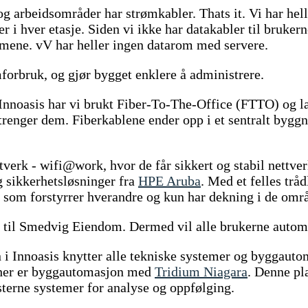
 og arbeidsområder har strømkabler. Thats it. Vi har he
 i hver etasje. Siden vi ikke har datakabler til brukerne
mmene. vV har heller ingen datarom med servere.
mforbruk, og gjør bygget enklere å administrere.
i Innoasis har vi brukt Fiber-To-The-Office (FTTO) og la
i trenger dem. Fiberkablene ender opp i et sentralt byg
ettverk - wifi@work, hvor de får sikkert og stabil nettve
 sikkerhetsløsninger fra
HPE Aruba
. Med et felles trå
rk som forstyrrer hverandre og kun har dekning i de omr
e til Smedvig Eiendom. Dermed vil alle brukerne automa
en i Innoasis knytter alle tekniske systemer og byggau
her er byggautomasjon med
Tridium Niagara
. Denne pl
sterne systemer for analyse og oppfølging.