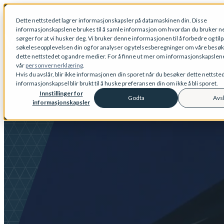
Dette nettstedet lagrer informasjonskapsler på datamaskinen din. Disse
informasjonskapslene brukes til å samle informasjon om hvordan du bruker ne
Show submenu for Tjenester
sørger for at vi husker deg. Vi bruker denne informasjonen til å forbedre og til
søkeleseopplevelsen din og for analyser og ytelsesberegninger om våre besø
dette nettstedet og andre medier. For å finne ut mer om informasjonskapslene 
vår
personvernerklæring
.
Hvis du avslår, blir ikke informasjonen din sporet når du besøker dette nettste
informasjonskapsel blir brukt til å huske preferansen din om ikke å bli sporet.
Innstillinger for
Godta
Avs
informasjonskapsler