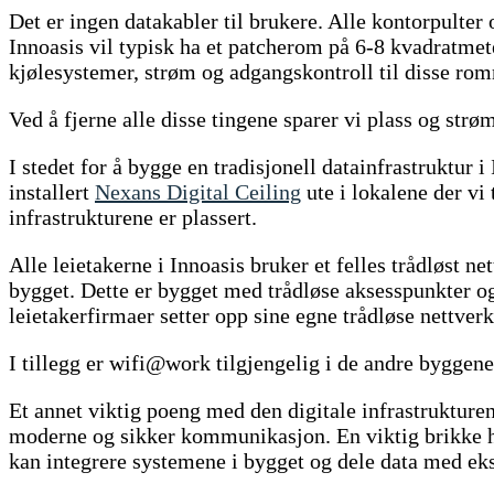
Det er ingen datakabler til brukere. Alle kontorpulter
Innoasis vil typisk ha et patcherom på 6-8 kvadratmeter
kjølesystemer, strøm og adgangskontroll til disse ro
Ved å fjerne alle disse tingene sparer vi plass og strø
I stedet for å bygge en tradisjonell datainfrastruktur 
installert
Nexans Digital Ceiling
ute i lokalene der v
infrastrukturene er plassert.
Alle leietakerne i Innoasis bruker et felles trådløst n
bygget. Dette er bygget med trådløse aksesspunkter og
leietakerfirmaer setter opp sine egne trådløse nettve
I tillegg er wifi@work tilgjengelig i de andre byggen
Et annet viktig poeng med den digitale infrastruktur
moderne og sikker kommunikasjon. En viktig brikke 
kan integrere systemene i bygget og dele data med ek