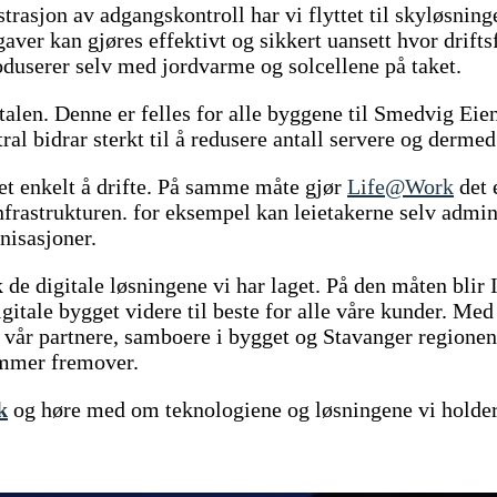
asjon av adgangskontroll har vi flyttet til skyløsninge
gaver kan gjøres effektivt og sikkert uansett hvor drifts
oduserer selv med jordvarme og solcellene på taket.
alen. Denne er felles for alle byggene til Smedvig Eien
ral bidrar sterkt til å redusere antall servere og dermed
et enkelt å drifte. På samme måte gjør
Life@Work
det 
nfrastrukturen. for eksempel kan leietakerne selv admini
nisasjoner.
k de digitale løsningene vi har laget. På den måten blir
tale bygget videre til beste for alle våre kunder. Med d
r vår partnere, samboere i bygget og Stavanger regionen
ommer fremover.
k
og høre med om teknologiene og løsningene vi holde